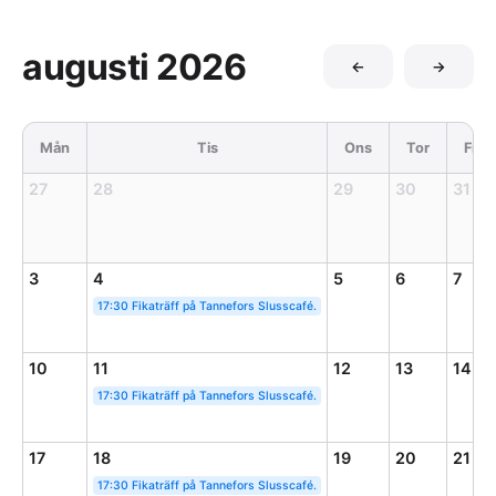
augusti 2026
←
→
Mån
Tis
Ons
Tor
Fre
27
28
29
30
31
3
4
5
6
7
17:30 Fikaträff på Tannefors Slusscafé.
10
11
12
13
14
17:30 Fikaträff på Tannefors Slusscafé.
17
18
19
20
21
17:30 Fikaträff på Tannefors Slusscafé.