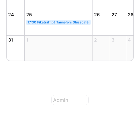
24
25
26
27
28
17:30 Fikaträff på Tannefors Slusscafé.
31
1
2
3
4